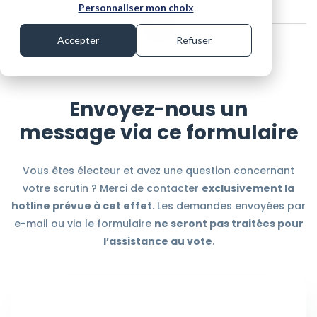
Personnaliser mon choix
OU
Accepter
Refuser
Solution de vote en ligne
Solution de vote papier
Envoyez-nous un
Solution de vote hybride
Solution de vote en réunion
Élections CSE
message via ce formulaire
Conseil d'administration
Conseil de surveillance FCPE
Vous êtes électeur et avez une question concernant
Élections professionnelles de la Fonction Publique
votre scrutin ? Merci de contacter
exclusivement la
Fonction hospitalière CME/CSIRMT
hotline prévue à cet effet
. Les demandes envoyées par
Qui sommes-nous ?
Assemblées générales
e-mail ou via le formulaire
ne seront pas traitées pour
Nous rejoindre
Elections mutualistes
l’assistance au vote
.
Elections des représentants de parents d'élèves
Elections étudiantes
Référendum / Consultation
Projet personnalisé