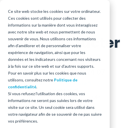
Suivez-
Ce site web stocke les cookies sur votre ordinateur.
Ces cookies sont utilisés pour collecter des
nous
informations sur la manière dont vous interagissez
avec notre site web et nous permettent de nous
Nous contacter
souvenir de vous. Nous utilisons ces informations
afin d'améliorer et de personnaliser votre
expérience de navigation, ainsi que pour les
données et les indicateurs concernant nos visiteurs
à la fois sur ce site web et sur d'autres supports.
+33 (0)1 78 90 24 07
Pour en savoir plus sur les cookies que nous
utilisons, consultez notre
Politique de
contact@gedivote.fr
confidentialité
.
Siège social
Si vous refusez l'utilisation des cookies, vos
14 Avenue du Général de Gaulle
informations ne seront pas suivies lors de votre
94160 Saint-Mandé
visite sur ce site. Un seul cookie sera utilisé dans
votre navigateur afin de se souvenir de ne pas suivre
vos préférences.