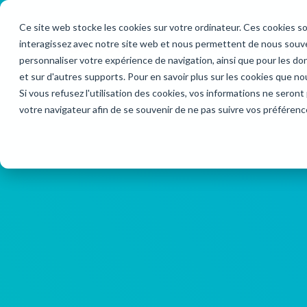
Ce site web stocke les cookies sur votre ordinateur. Ces cookies so
interagissez avec notre site web et nous permettent de nous souven
Nos solutions
Vos proj
personnaliser votre expérience de navigation, ainsi que pour les don
et sur d'autres supports. Pour en savoir plus sur les cookies que no
Si vous refusez l'utilisation des cookies, vos informations ne seront p
votre navigateur afin de se souvenir de ne pas suivre vos préférenc
Solution de vote en ligne
Élections CSE
Soluti
Vote par Internet sécurisé
Conseil d'administration
Vote pa
automa
Découvrir
Conseil de surveillance FCPE
Découv
Élections professionnelles de la Fonction
Publique