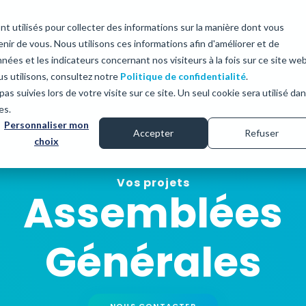
nt utilisés pour collecter des informations sur la manière dont vous
ir de vous. Nous utilisons ces informations afin d'améliorer et de
ets
Ressources
Société
nées et les indicateurs concernant nos visiteurs à la fois sur ce site we
us utilisons, consultez notre
Politique de confidentialité
.
as suivies lors de votre visite sur ce site. Un seul cookie sera utilisé da
Qui sommes-nous
es.
?
Personnaliser mon
on de vote papier
Fonction hospitalière CME/CSIRMT
Solution de vote hybri
Accepter
Refuser
Nous rejoindre
choix
pier avec dépouillement
Assemblées générales
Couplage du vote par Inte
tisé
du vote papier
Elections mutualistes
Vos projets
Assemblées
rir
Découvrir
Elections des représentants de parents
d'élèves
Générales
NOUS CONTACTER