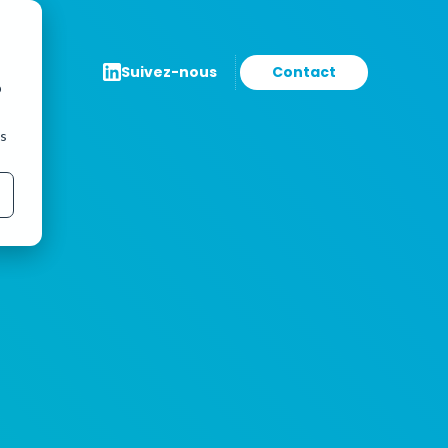
Suivez-nous
Contact
b
ns
de
Elections étudiantes
Solution de vote en réunion
rnet et
Référendum / Consultation
Vote interactif et sécurisé, à
distance ou en présentiel
Projet personnalisé
Découvrir