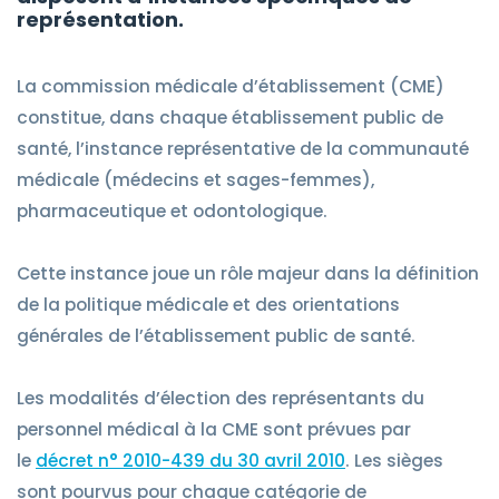
représentation.
Solution de vote en ligne
Solution de vote papier
La commission médicale d’établissement (CME)
Solution de vote hybride
constitue, dans chaque établissement public de
Solution de vote en réunion
Élections CSE
santé, l’instance représentative de la communauté
Conseil d'administration
médicale (médecins et sages-femmes),
Conseil de surveillance FCPE
pharmaceutique et odontologique.
Élections professionnelles de la Fonction Publique
Fonction hospitalière CME/CSIRMT
Qui sommes-nous ?
Assemblées générales
Cette instance joue un rôle majeur dans la définition
Nous rejoindre
Elections mutualistes
de la politique médicale et des orientations
Elections des représentants de parents d'élèves
générales de l’établissement public de santé.
Elections étudiantes
Référendum / Consultation
Les modalités d’élection des représentants du
Projet personnalisé
personnel médical à la CME sont prévues par
le
décret n° 2010-439 du 30 avril 2010
. Les sièges
sont pourvus pour chaque catégorie de