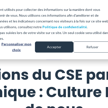
nt utilisés pour collecter des informations sur la manière dont vous
ir de vous. Nous utilisons ces informations afin d'améliorer et de
ets
Ressources
Société
nées et les indicateurs concernant nos visiteurs à la fois sur ce site we
us utilisons, consultez notre
Politique de confidentialité
.
as suivies lors de votre visite sur ce site. Un seul cookie sera utilisé da
Qui sommes-nous
es.
?
Personnaliser mon
on de vote papier
Fonction hospitalière CME/CSIRMT
Solution de vote hybri
Accepter
Refuser
Nous rejoindre
choix
pier avec dépouillement
Assemblées générales
Couplage du vote par Inte
Presse
tisé
du vote papier
Elections mutualistes
ions du CSE pa
rir
Découvrir
Elections des représentants de parents
d'élèves
ique : Culture