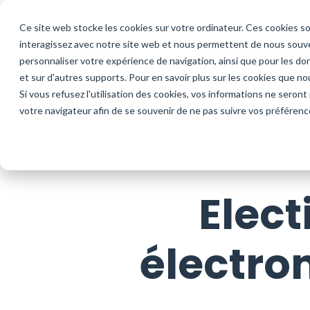
Ce site web stocke les cookies sur votre ordinateur. Ces cookies so
interagissez avec notre site web et nous permettent de nous souven
Nos solutions
Vos proj
personnaliser votre expérience de navigation, ainsi que pour les don
et sur d'autres supports. Pour en savoir plus sur les cookies que no
Si vous refusez l'utilisation des cookies, vos informations ne seront p
votre navigateur afin de se souvenir de ne pas suivre vos préférenc
Solution de vote en ligne
Élections CSE
Soluti
Vote par Internet sécurisé
Conseil d'administration
Vote pa
automa
Découvrir
Conseil de surveillance FCPE
Elect
Découv
Élections professionnelles de la Fonction
Publique
électron