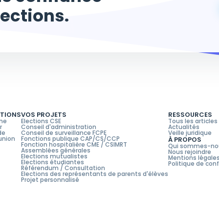
lections.
UTIONS
VOS PROJETS
RESSOURCES
gne
Elections CSE
Tous les articles
r
Conseil d'administration
Actualités
de
Conseil de surveillance FCPE
Veille juridique
union
Fonctions publique CAP/CS/CCP
À PROPOS
Fonction hospitalière CME / CSIMRT
Qui sommes-no
Assemblées générales
Nous rejoindre
Elections mutualistes
Mentions légale
Elections étudiantes
Politique de conf
Référendum / Consultation
Elections des représentants de parents d'élèves
Projet personnalisé