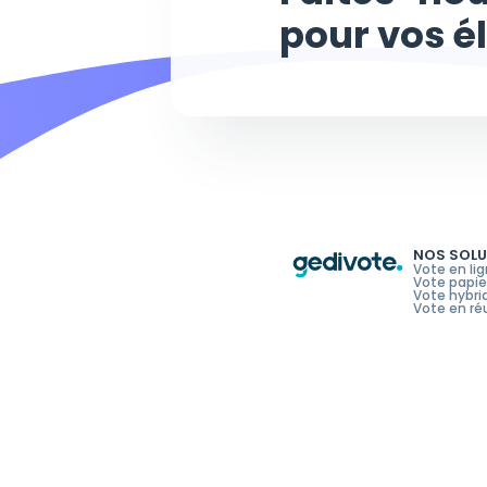
pour vos é
NOS SOL
Vote en li
Vote papie
Vote hybri
Vote en ré