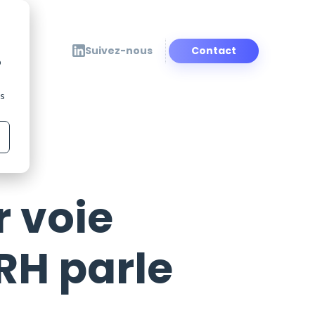
Suivez-nous
Contact
b
ns
de
Elections étudiantes
Solution de vote en réunion
rnet et
Référendum / Consultation
Vote interactif et sécurisé, à
distance ou en présentiel
Projet personnalisé
r voie
Découvrir
 RH parle