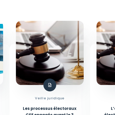
Veille juridique
Les processus électoraux
L
CSE engagés avant le 3
élec